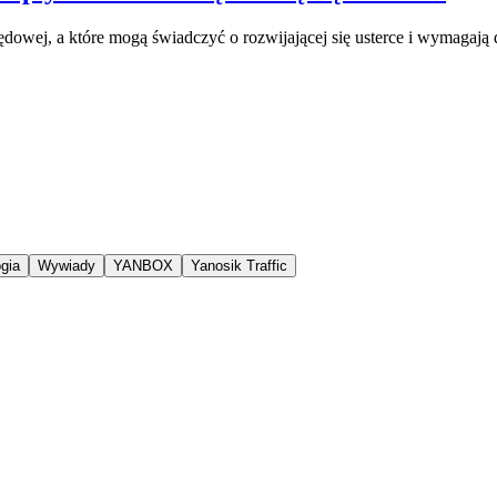
ędowej, a które mogą świadczyć o rozwijającej się usterce i wymagają
gia
Wywiady
YANBOX
Yanosik Traffic