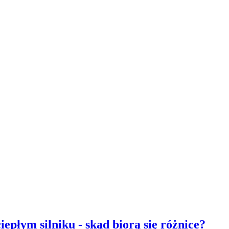
płym silniku - skąd biorą się różnice?