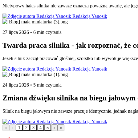
Nietypowy hałas silnika nie zawsze oznacza poważną awarię, ale jeg
Redakcja Yanosik
27 lipca 2026 • 6 min czytania
Twarda praca silnika - jak rozpoznać, że co
Jeżeli silnik zaczął pracować głośniej, szorstko lub wywołuje większ
Redakcja Yanosik
24 lipca 2026 • 5 min czytania
Zmiana dźwięku silnika na biegu jałowym 
Silnik na biegu jałowym nie zawsze pracuje identycznie, jednak nagł
Redakcja Yanosik
«
‹
1
2
3
4
5
›
»