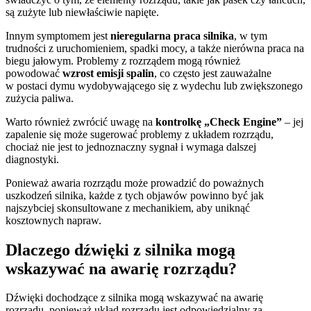
są zużyte lub niewłaściwie napięte.
Innym symptomem jest
nieregularna praca silnika
, w tym
trudności z uruchomieniem, spadki mocy, a także nierówna praca na
biegu jałowym. Problemy z rozrządem mogą również
powodować
wzrost emisji spalin
, co często jest zauważalne
w postaci dymu wydobywającego się z wydechu lub zwiększonego
zużycia paliwa.
Warto również zwrócić uwagę na
kontrolkę „Check Engine”
– jej
zapalenie się może sugerować problemy z układem rozrządu,
chociaż nie jest to jednoznaczny sygnał i wymaga dalszej
diagnostyki.
Ponieważ awaria rozrządu może prowadzić do poważnych
uszkodzeń silnika, każde z tych objawów powinno być jak
najszybciej skonsultowane z mechanikiem, aby uniknąć
kosztownych napraw.
Dlaczego dźwięki z silnika mogą
wskazywać na awarię rozrządu?
Dźwięki dochodzące z silnika mogą wskazywać na awarię
rozrządu, ponieważ układ rozrządu jest odpowiedzialny za