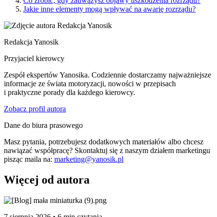
Co zrobić, gdy zauważysz objawy uszkodzenia rozrządu?
Jakie inne elementy mogą wpływać na awarię rozrządu?
Redakcja Yanosik
Przyjaciel kierowcy
Zespół ekspertów Yanosika. Codziennie dostarczamy najważniejsze
informacje ze świata motoryzacji, nowości w przepisach
i praktyczne porady dla każdego kierowcy.
Zobacz profil autora
Dane do biura prasowego
Masz pytania, potrzebujesz dodatkowych materiałów albo chcesz
nawiązać współpracę? Skontaktuj się z naszym działem marketingu
pisząc maila na:
marketing@yanosik.pl
Więcej od autora
7 sierpnia 2026 • 6 min czytania