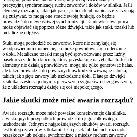
precyzyjną synchronizację ruchu zaworów i tłoków w silniku. Jeśli
elementy rozrządu, takie jak pasek, łańcuch lub napinacze zaczynają
się zużywać, to mogą one stracić swoją funkcję, co będzie
prowadzić do niewłaściwej synchronizacji. Ta niewłaściwa praca
może objawiać się poprzez różne dźwięki, takie jak stuki, trzaski lub
metaliczne odgłosy.
Stuki mogą pochodzić od zaworów, które nie zamykają się
w odpowiednim momencie, co może powodować ich uderzanie
o tłoki. Metaliczne trzaski mogą być spowodowane przez luźny
pasek rozrządu lub łańcuch, który przeskakuje na zębatkach. Jeśli te
elementy nie działają prawidłowo, mogą nie tylko generować hałas,
ale także prowadzić do poważnych uszkodzeń wewnątrz silnika,
takich jak zgięte zawory lub uszkodzone tłoki. Dlatego dźwięki
z silnika często są jednym z pierwszych sygnałów ostrzegawczych,
że z układem rozrządu dzieje się coś niepokojącego.
Jakie skutki może mieć awaria rozrządu?
Awaria rozrządu może mieć poważne konsekwencje dla silnika,
a w skrajnych przypadkach prowadzić do jego całkowitego
uszkodzenia. Jednym z najgroźniejszych skutków awarii rozrządu
jest kolizja zaworów z tłokami. Jeśli pasek lub łańcuch rozrządu
przeskoczy lub pęknie, synchronizacja między ruchem zaworów