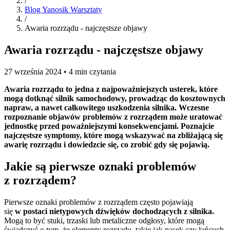
/
Blog Yanosik Warsztaty
/
Awaria rozrządu - najczęstsze objawy
Awaria rozrządu - najczęstsze objawy
27 września 2024 • 4 min czytania
Awaria rozrządu to jedna z najpoważniejszych usterek, które
mogą dotknąć silnik samochodowy, prowadząc do kosztownych
napraw, a nawet całkowitego uszkodzenia silnika. Wczesne
rozpoznanie objawów problemów z rozrządem może uratować
jednostkę przed poważniejszymi konsekwencjami. Poznajcie
najczęstsze symptomy, które mogą wskazywać na zbliżającą się
awarię rozrządu i dowiedzcie się, co zrobić gdy się pojawią.
Jakie są pierwsze oznaki problemów
z rozrządem?
Pierwsze oznaki problemów z rozrządem często pojawiają
się
w postaci nietypowych dźwięków dochodzących z silnika.
Mogą to być stuki, trzaski lub metaliczne odgłosy, które mogą
świadczyć o tym, że elementy rozrządu, takie jak pasek czy łańcuch,