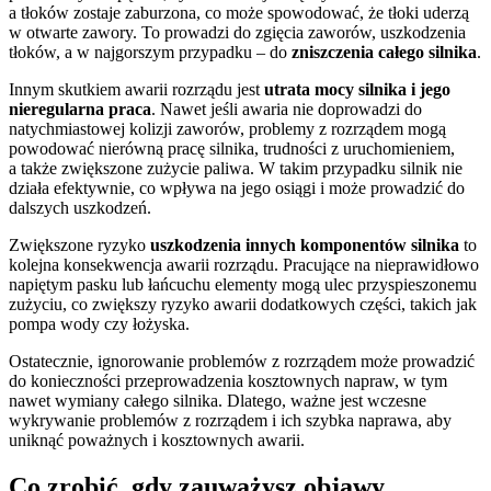
a tłoków zostaje zaburzona, co może spowodować, że tłoki uderzą
w otwarte zawory. To prowadzi do zgięcia zaworów, uszkodzenia
tłoków, a w najgorszym przypadku – do
zniszczenia całego silnika
.
Innym skutkiem awarii rozrządu jest
utrata mocy silnika i jego
nieregularna praca
. Nawet jeśli awaria nie doprowadzi do
natychmiastowej kolizji zaworów, problemy z rozrządem mogą
powodować nierówną pracę silnika, trudności z uruchomieniem,
a także zwiększone zużycie paliwa. W takim przypadku silnik nie
działa efektywnie, co wpływa na jego osiągi i może prowadzić do
dalszych uszkodzeń.
Zwiększone ryzyko
uszkodzenia innych komponentów silnika
to
kolejna konsekwencja awarii rozrządu. Pracujące na nieprawidłowo
napiętym pasku lub łańcuchu elementy mogą ulec przyspieszonemu
zużyciu, co zwiększy ryzyko awarii dodatkowych części, takich jak
pompa wody czy łożyska.
Ostatecznie, ignorowanie problemów z rozrządem może prowadzić
do konieczności przeprowadzenia kosztownych napraw, w tym
nawet wymiany całego silnika. Dlatego, ważne jest wczesne
wykrywanie problemów z rozrządem i ich szybka naprawa, aby
uniknąć poważnych i kosztownych awarii.
Co zrobić, gdy zauważysz objawy