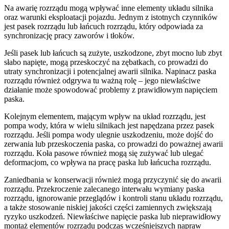
Na awarię rozrządu mogą wpływać inne elementy układu silnika
oraz warunki eksploatacji pojazdu. Jednym z istotnych czynników
jest pasek rozrządu lub łańcuch rozrządu, który odpowiada za
synchronizację pracy zaworów i tłoków.
Jeśli pasek lub łańcuch są zużyte, uszkodzone, zbyt mocno lub zbyt
słabo napięte, mogą przeskoczyć na zębatkach, co prowadzi do
utraty synchronizacji i potencjalnej awarii silnika. Napinacz paska
rozrządu również odgrywa tu ważną rolę – jego niewłaściwe
działanie może spowodować problemy z prawidłowym napięciem
paska.
Kolejnym elementem, mającym wpływ na układ rozrządu, jest
pompa wody, która w wielu silnikach jest napędzana przez pasek
rozrządu. Jeśli pompa wody ulegnie uszkodzeniu, może dojść do
zerwania lub przeskoczenia paska, co prowadzi do poważnej awarii
rozrządu. Koła pasowe również mogą się zużywać lub ulegać
deformacjom, co wpływa na pracę paska lub łańcucha rozrządu.
Zaniedbania w konserwacji również mogą przyczynić się do awarii
rozrządu. Przekroczenie zalecanego interwału wymiany paska
rozrządu, ignorowanie przeglądów i kontroli stanu układu rozrządu,
a także stosowanie niskiej jakości części zamiennych zwiększają
ryzyko uszkodzeń. Niewłaściwe napięcie paska lub nieprawidłowy
montaż elementów rozrządu podczas wcześniejszych napraw