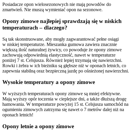
Posiadacze opon wielosezonowych nie mają powodów do
zmartwień. Nie muszą wymieniać opon na sezonowe.
Opony zimowe najlepiej sprawdzają się w niskich
temperaturach – dlaczego?
Są tak skonstruowane, aby mogły zagwarantować pełne osiągi
w niskiej temperaturze. Mieszanka gumowa zawiera znacznie
większą ilość naturalnej żywicy, co powoduje że opony zimowe
zachowują odpowiednią elastyczność, nawet w temperaturze
poniżej 7 st. Celsjusza. Również lepiej trzymają się nawierzchni.
Rowki i żebra w ich bieżniku są głębsze niż w oponach letnich, co
zapewnia stabilną oraz bezpieczną jazdę po ośnieżonej nawierzchni.
Wysokie temperatury a opony zimowe
W wyższych temperaturach opony zimowe są mniej efektywne.
Mają wyższy opór toczenia w cieplejsze dni, a także dłuższą drogę
hamowania. W temperaturze powyżej 15 st. Celsjusza samochód na
ogumieniu zimowych zatrzyma się nawet o 7 metrów dalej niż na
oponach letnich!
Opony letnie a opony zimowe