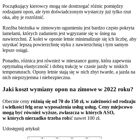
Początkujący kierowcy mogą nie dostrzegać różnic pomiędzy
rodzajami opon, ale tym doświadczonym wystarczy już tylko rzut
oka, aby je rozróżnić.
Rzeźba bieżnika w zimowym ogumieniu jest bardzo często pokryta
lamelami, których zadaniem jest wgryzanie się w śnieg na
nawierzchni. Z kolei w oponie letnie minimalizuje się ich liczbę, aby
uzyskać lepszą powierzchnię styku z nawierzchnią i tym samym
lepsze osiągi.
Ponadto, różnica jest również w mieszance gumy, która zapewnia
optymalną elastyczność i dobrą trakcję w czasie jazdy w niskich
temperaturach. Opony letnie stają się w nich zbyt twarde, a jazda na
nich nieprzyjemna i niebezpieczna.
Jaki koszt wymiany opon na zimowe w 2022 roku?
Obecnie ceny
różnią się od 70 do 150 zł, w zależności od rodzaju
i wielkości felg oraz wyposażenia usług usług. Ceny miejscowo
mogą być również wyższe, zwłaszcza w których ASO,
w których nierzadko trzeba rob
ić nawet 100 zł.
Udostępnij artykuł: