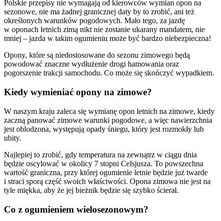
Polskie przepisy nie wymagają od kierowców wymian opon na
sezonowe, nie ma żadnej granicznej daty by to zrobić, ani też
określonych warunków pogodowych. Mało tego, za jazdę
w oponach letnich zimą nikt nie zostanie ukarany mandatem, nie
mniej – jazda w takim ogumieniu może być bardzo niebezpieczna!
Opony, które są niedostosowane do sezonu zimowego będą
powodować znaczne wydłużenie drogi hamowania oraz
pogorszenie trakcji samochodu. Co może się skończyć wypadkiem.
Kiedy wymieniać opony na zimowe?
W naszym kraju zaleca się wymianę opon letnich na zimowe, kiedy
zaczną panować zimowe warunki pogodowe, a więc nawierzchnia
jest oblodzona, występują opady śniegu, który jest rozmokły lub
ubity.
Najlepiej to zrobić, gdy temperatura na zewnątrz w ciągu dnia
będzie oscylować w okolicy 7 stopni Celsjusza. To powszechna
wartość graniczna, przy której ogumienie letnie będzie już twarde
i straci sporą część swoich właściwości. Opona zimowa nie jest na
tyle miękka, aby że jej bieżnik będzie się szybko ścierał.
Co z ogumieniem wielosezonowym?