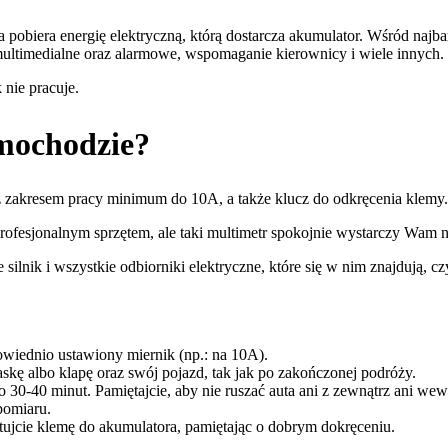
biera energię elektryczną, którą dostarcza akumulator. Wśród najba
 multimedialne oraz alarmowe, wspomaganie kierownicy i wiele innych.
 nie pracuje.
mochodzie?
 z zakresem pracy minimum do 10A, a także klucz do odkręcenia klemy.
rofesjonalnym sprzętem, ale taki multimetr spokojnie wystarczy Wam n
nik i wszystkie odbiorniki elektryczne, które się w nim znajdują, czyli
wiednio ustawiony miernik (np.: na 10A).
skę albo klapę oraz swój pojazd, tak jak po zakończonej podróży.
o 30-40 minut. Pamiętajcie, aby nie ruszać auta ani z zewnątrz ani w
pomiaru.
ujcie klemę do akumulatora, pamiętając o dobrym dokręceniu.