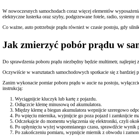
W nowoczesnych samochodach coraz więcej elementów wyposażenia po
elektryczne lusterka oraz szyby, podgrzewane fotele, radio, systemy
Co ważne, auto potrzebuje prądu również w czasie postoju, gdy silnik
Jak zmierzyć pobór prądu w sa
Do sprawdzenia poboru prądu niezbędny będzie multimetr, najlepiej
Oczywiście w warsztatach samochodowych spotkacie się z bardziej p
Zanim wykonacie pomiar poboru prądu w aucie na postoju, wyłączcie sil
instrukcją:
Wyciągnijcie kluczyk lub kartę z pojazdu.
Odłączcie klemę minusową od akumulatora.
Między klemę a biegun akumulatora wepnijcie szeregowo odpo
Po wpięciu miernika, wyjmijcie go poza pojazd i zamknijcie ma
Odczekajcie do momentu wyłączenia się elektroniki, czyli okoł
Po upłynięciu wyżej wspomnianego czasu, sprawdźcie wynik 
Po zakończeniu pomiaru, wypnijcie miernik z obwodu i zamont