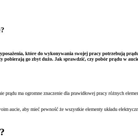
e?
osażenia, które do wykonywania swojej pracy potrzebują prądu. A
nty pobierają go zbyt dużo. Jak sprawdzić, czy pobór prądu w auc
nie prądu ma ogromne znaczenie dla prawidłowej pracy różnych elemen
woim aucie, aby mieć pewność że wszystkie elementy układu elektryczn
?