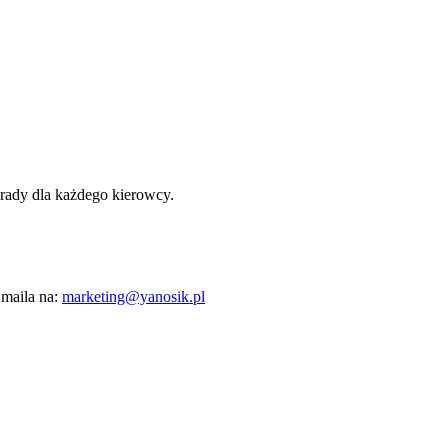
orady dla każdego kierowcy.
 maila na:
marketing@yanosik.pl