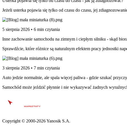
Usterka pojawia się tylko od czasu do czasu - jak ją zdiagnozować?
Jeżeli usterka pojawia się tylko od czasu do czasu, jej zdiagnozowa
5 sierpnia 2026 • 6 min czytania
Inne zachowanie samochodu na zimnym i ciepłym silniku - skąd biorą
Sprawdźcie, które różnice są naturalnym efektem pracy jednostki nap
3 sierpnia 2026 • 7 min czytania
Auto jedzie normalnie, ale spala więcej paliwa - gdzie szukać przycz
Samochód może jeździć płynnie i nie wykazywać żadnych wyraźnych 
Copyright © 2000-2026 Yanosik S.A.