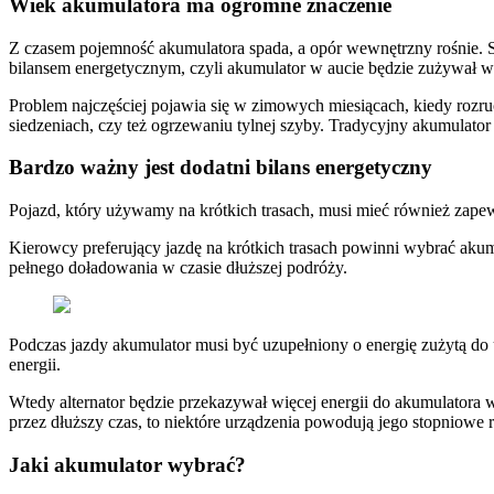
Wiek akumulatora ma ogromne znaczenie
Z czasem pojemność akumulatora spada, a opór wewnętrzny rośnie. S
bilansem energetycznym, czyli akumulator w aucie będzie zużywał więc
Problem najczęściej pojawia się w zimowych miesiącach, kiedy rozr
siedzeniach, czy też ogrzewaniu tylnej szyby. Tradycyjny akumulator 
Bardzo ważny jest dodatni bilans energetyczny
Pojazd, który używamy na krótkich trasach, musi mieć również zapew
Kierowcy preferujący jazdę na krótkich trasach powinni wybrać akum
pełnego doładowania w czasie dłuższej podróży.
Podczas jazdy akumulator musi być uzupełniony o energię zużytą do u
energii.
Wtedy alternator będzie przekazywał więcej energii do akumulatora 
przez dłuższy czas, to niektóre urządzenia powodują jego stopniowe
Jaki akumulator wybrać?