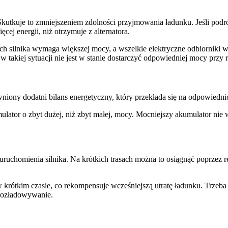
kutkuje to zmniejszeniem zdolności przyjmowania ładunku. Jeśli podr
ej energii, niż otrzymuje z alternatora.
uch silnika wymaga większej mocy, a wszelkie elektryczne odbiorniki 
w takiej sytuacji nie jest w stanie dostarczyć odpowiedniej mocy przy 
niony dodatni bilans energetyczny, który przekłada się na odpowiedn
ulator o zbyt dużej, niż zbyt małej, mocy. Mocniejszy akumulator nie
ruchomienia silnika. Na krótkich trasach można to osiągnąć poprzez r
w krótkim czasie, co rekompensuje wcześniejszą utratę ładunku. Trzeba
 rozładowywanie.