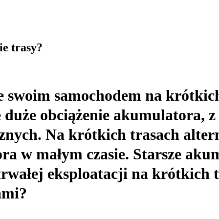
ie trasy?
je swoim samochodem na krótkic
e duże obciążenie akumulatora, z
cznych. Na krótkich trasach alte
ra w małym czasie. Starsze aku
wałej eksploatacji na krótkich tr
ami?