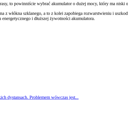
trasy, to powinniście wybrać akumulator o dużej mocy, który ma niski 
onana z włókna szklanego, a to z kolei zapobiega rozwarstwieniu i usz
u energetycznego i dłuższej żywotności akumulatora.
ch dystansach. Problemem wówczas jest...