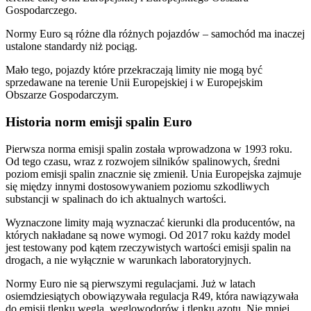
Gospodarczego.
Normy Euro są różne dla różnych pojazdów – samochód ma inaczej
ustalone standardy niż pociąg.
Mało tego, pojazdy które przekraczają limity nie mogą być
sprzedawane na terenie Unii Europejskiej i w Europejskim
Obszarze Gospodarczym.
Historia norm emisji spalin Euro
Pierwsza norma emisji spalin została wprowadzona w 1993 roku.
Od tego czasu, wraz z rozwojem silników spalinowych, średni
poziom emisji spalin znacznie się zmienił. Unia Europejska zajmuje
się między innymi dostosowywaniem poziomu szkodliwych
substancji w spalinach do ich aktualnych wartości.
Wyznaczone limity mają wyznaczać kierunki dla producentów, na
których nakładane są nowe wymogi. Od 2017 roku każdy model
jest testowany pod kątem rzeczywistych wartości emisji spalin na
drogach, a nie wyłącznie w warunkach laboratoryjnych.
Normy Euro nie są pierwszymi regulacjami. Już w latach
osiemdziesiątych obowiązywała regulacja R49, która nawiązywała
do emisji tlenku węgla, węglowodorów i tlenku azotu. Nie mniej