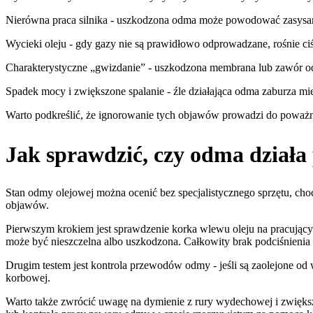
Nierówna praca silnika - uszkodzona odma może powodować zasysan
Wycieki oleju - gdy gazy nie są prawidłowo odprowadzane, rośnie ciś
Charakterystyczne „gwizdanie” - uszkodzona membrana lub zawór o
Spadek mocy i zwiększone spalanie - źle działająca odma zaburza mie
Warto podkreślić, że ignorowanie tych objawów prowadzi do poważnie
Jak sprawdzić, czy odma dział
Stan odmy olejowej można ocenić bez specjalistycznego sprzętu, ch
objawów.
Pierwszym krokiem jest sprawdzenie korka wlewu oleju na pracującym 
może być nieszczelna albo uszkodzona. Całkowity brak podciśnienia 
Drugim testem jest kontrola przewodów odmy - jeśli są zaolejone o
korbowej.
Warto także zwrócić uwagę na dymienie z rury wydechowej i zwiększo