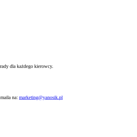
orady dla każdego kierowcy.
 maila na:
marketing@yanosik.pl