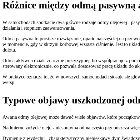
Różnice między odmą pasywną
W samochodach spotkacie dwa główne rodzaje odmy olejowej - pasywn
działania i stopniem zaawansowania.
Odma pasywna to prostsze rozwiązanie, oparte najczęściej na prz
w momencie, gdy w skrzyni korbowej wzrasta ciśnienie. Jest to układ
dolotu.
Odma aktywna działa znacznie precyzyjniej, bo współpracuje z podc
sterowany elektronicznie, co pozwala dostosować pracę układu do ak
W praktyce oznacza to, że w nowszych samochodach stosuje się głównie
wersji.
Typowe objawy uszkodzonej od
Awaria odmy olejowej może dawać wiele objawów, które początkowo 
Nadmierne zużycie oleju - niesprawna odma często przepuszcza więcej
Dymienie z wydechu - charakterystyczny niebieskawy dym świadczy o