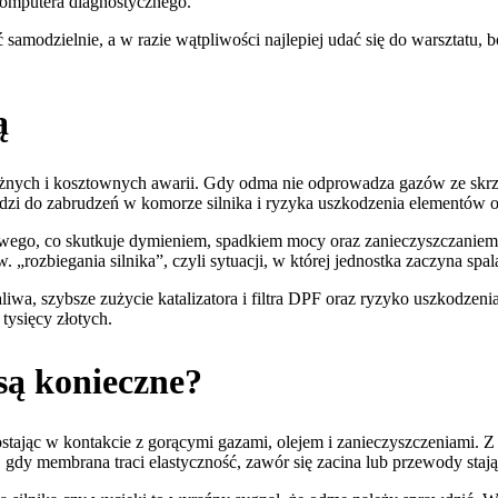
komputera diagnostycznego.
samodzielnie, a w razie wątpliwości najlepiej udać się do warsztat
mą
h i kosztownych awarii. Gdy odma nie odprowadza gazów ze skrzyni 
wadzi do zabrudzeń w komorze silnika i ryzyka uszkodzenia elementów 
wego, co skutkuje dymieniem, spadkiem mocy oraz zanieczyszczaniem tur
rozbiegania silnika”, czyli sytuacji, w której jednostka zaczyna spala
wa, szybsze zużycie katalizatora i filtra DPF oraz ryzyko uszkodze
tysięcy złotych.
są konieczne?
tając w kontakcie z gorącymi gazami, olejem i zanieczyszczeniami. Z
 gdy membrana traci elastyczność, zawór się zacina lub przewody stają