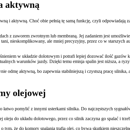
 a aktywną
ą i aktywną. Choć obie pełnią tę samą funkcję, czyli odpowiadają z
ewodach z zaworem zwrotnym lub membraną. Jej zadaniem jest umożli
 tani, nieskomplikowany, ale mniej precyzyjny, przez co w starszych a
iśnieniem w układzie dolotowym i potrafi lepiej dozować ilość gazó
tualnych warunków jazdy. Dzięki temu emisja spalin jest niższa, a ryz
 odmę aktywną, bo zapewnia stabilniejszą i czystszą pracę silnika, a s
my olejowej
łatwo pomylić z innymi usterkami silnika. Do najczęstszych sygnałó
 oleju do układu dolotowego, przez co silnik zaczyna go spalać i trze
 tym, że do komory spalania trafia olej, co bywa skutkiem nieszcze