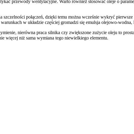
zatykać przewody wentylacyjne. Warto również stosować oleje o parame
.
la szczelności połączeń, dzięki temu można wcześnie wykryć pierwsze 
 warunkach w układzie częściej gromadzi się emulsja olejowo-wodna, 
ymienie, nierówna praca silnika czy zwiększone zużycie oleju to prost
nie więcej niż sama wymiana tego niewielkiego elementu.