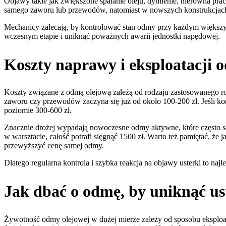
Objawy takie jak zwiększone spalanie oleju, dymienie, nierówna pra
samego zaworu lub przewodów, natomiast w nowszych konstrukcjach 
Mechanicy zalecają, by kontrolować stan odmy przy każdym większym
wczesnym etapie i uniknąć poważnych awarii jednostki napędowej.
Koszty naprawy i eksploatacji 
Koszty związane z odmą olejową zależą od rodzaju zastosowanego 
zaworu czy przewodów zaczyna się już od około 100-200 zł. Jeśli koni
poziomie 300-600 zł.
Znacznie drożej wypadają nowoczesne odmy aktywne, które często s
w warsztacie, całość potrafi sięgnąć 1500 zł. Warto też pamiętać, że
przewyższyć cenę samej odmy.
Dlatego regularna kontrola i szybka reakcja na objawy usterki to n
Jak dbać o odmę, by uniknąć u
Żywotność odmy olejowej w dużej mierze zależy od sposobu eksploata