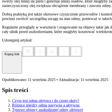
świeży olej mniej się pieni i generuje mniej osadów, które mogłyby 
zanieczyszczony olej zwiększa obciążenie membrany i zaworu odmy
Dobrą praktyką jest także okresowe czyszczenie przewodów i kontro
powinni zwrócić szczególną uwagę na stan odmy, ponieważ w takich
Regularne przeglądy w warsztacie i reagowanie na objawy takie jak d
cały silnik przed uszkodzeniami, które mogłyby kosztować wielokrot
Udostępnij artykuł:
Kopiuj link
Opublikowano: 11 września 2025 • Aktualizacja: 11 września 2025
Spis treści
Czym jest odma olejowa i do czego służy?
Różnice między odmą pasywną a aktywną
Typowe objawy uszkodzonej odmy olejowej