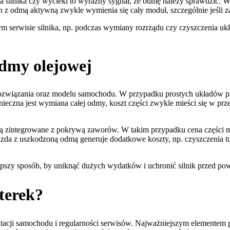
ca silnika czy wycieki to wyraźny sygnał, że odmę należy sprawdzić.
z odmą aktywną zwykle wymienia się cały moduł, szczególnie jeśli z
 serwisie silnika, np. podczas wymiany rozrządu czy czyszczenia uk
odmy olejowej
rozwiązania oraz modelu samochodu. W przypadku prostych układów p
eczna jest wymiana całej odmy, koszt części zwykle mieści się w przed
ą zintegrowane z pokrywą zaworów. W takim przypadku cena części mo
 jazda z uszkodzoną odmą generuje dodatkowe koszty, np. czyszczenia tu
ajlepszy sposób, by uniknąć dużych wydatków i uchronić silnik przed
sterek?
cji samochodu i regularności serwisów. Najważniejszym elementem prof