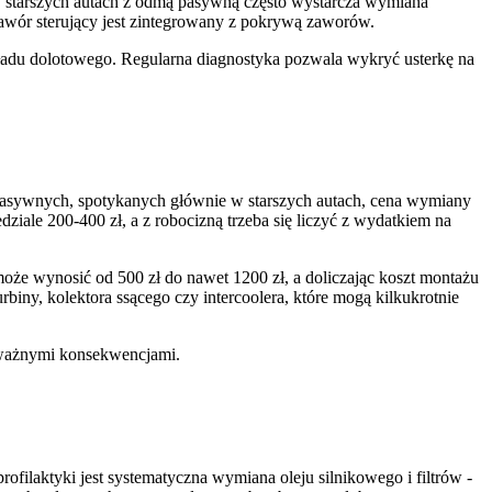
 W starszych autach z odmą pasywną często wystarcza wymiana
awór sterujący jest zintegrowany z pokrywą zaworów.
ładu dolotowego. Regularna diagnostyka pozwala wykryć usterkę na
asywnych, spotykanych głównie w starszych autach, cena wymiany
ziale 200-400 zł, a z robocizną trzeba się liczyć z wydatkiem na
że wynosić od 500 zł do nawet 1200 zł, a doliczając koszt montażu
rbiny, kolektora ssącego czy intercoolera, które mogą kilkukrotnie
 poważnymi konsekwencjami.
ilaktyki jest systematyczna wymiana oleju silnikowego i filtrów -