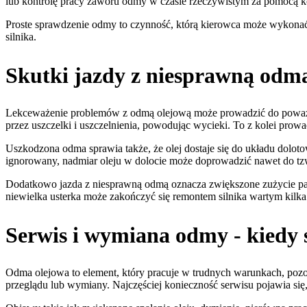
lub kontrolę pracy zaworu odmy w czasie rzeczywistym za pomocą 
Proste sprawdzenie odmy to czynność, którą kierowca może wykonać 
silnika.
Skutki jazdy z niesprawną od
Lekceważenie problemów z odmą olejową może prowadzić do poważnyc
przez uszczelki i uszczelnienia, powodując wycieki. To z kolei pro
Uszkodzona odma sprawia także, że olej dostaje się do układu doloto
ignorowany, nadmiar oleju w dolocie może doprowadzić nawet do tzw. „
Dodatkowo jazda z niesprawną odmą oznacza zwiększone zużycie pali
niewielka usterka może zakończyć się remontem silnika wartym kilka 
Serwis i wymiana odmy - kiedy 
Odma olejowa to element, który pracuje w trudnych warunkach, pozos
przeglądu lub wymiany. Najczęściej konieczność serwisu pojawia się,