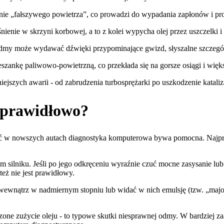
ie „fałszywego powietrza”, co prowadzi do wypadania zapłonów i p
nienie w skrzyni korbowej, a to z kolei wypycha olej przez uszczelki 
dmy może wydawać dźwięki przypominające gwizd, słyszalne szczegó
szankę paliwowo-powietrzną, co przekłada się na gorsze osiągi i więk
jszych awarii - od zabrudzenia turbosprężarki po uszkodzenie kataliza
a prawidłowo?
oć w nowszych autach diagnostyka komputerowa bywa pomocna. Najprost
silniku. Jeśli po jego odkręceniu wyraźnie czuć mocne zasysanie lub 
też nie jest prawidłowy.
d wewnątrz w nadmiernym stopniu lub widać w nich emulsję (tzw. „maj
ne zużycie oleju - to typowe skutki niesprawnej odmy. W bardziej za