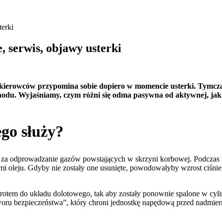
terki
 serwis, objawy usterki
lu kierowców przypomina sobie dopiero w momencie usterki. Tymc
chodu. Wyjaśniamy, czym różni się odma pasywna od aktywnej, jakie
ego służy?
 za odprowadzanie gazów powstających w skrzyni korbowej. Podczas pra
mi oleju. Gdyby nie zostały one usunięte, powodowałyby wzrost ciśni
m do układu dolotowego, tak aby zostały ponownie spalone w cylindra
zaworu bezpieczeństwa”, który chroni jednostkę napędową przed nadmie