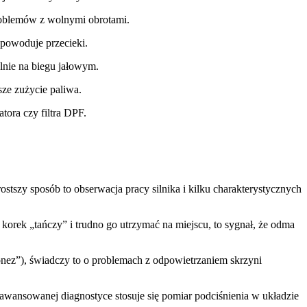
roblemów z wolnymi obrotami.
i powoduje przecieki.
lnie na biegu jałowym.
sze zużycie paliwa.
tora czy filtra DPF.
szy sposób to obserwacja pracy silnika i kilku charakterystycznych
korek „tańczy” i trudno go utrzymać na miejscu, to sygnał, że odma
onez”), świadczy to o problemach z odpowietrzaniem skrzyni
awansowanej diagnostyce stosuje się pomiar podciśnienia w układzie