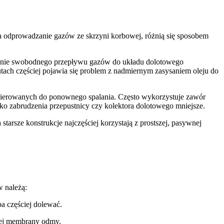
a odprowadzanie gazów ze skrzyni korbowej, różnią się sposobem
wienie swobodnego przepływu gazów do układu dolotowego
utach częściej pojawia się problem z nadmiernym zasysaniem oleju do
w kierowanych do ponownego spalania. Często wykorzystuje zawór
yko zabrudzenia przepustnicy czy kolektora dolotowego mniejsze.
tarsze konstrukcje najczęściej korzystają z prostszej, pasywnej
w należą:
ba częściej dolewać.
lnej membrany odmy.