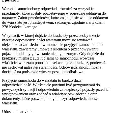
z pojazdu
Warsztat samochodowy odpowiada również za wszystkie
przedmioty, które zostały pozostawione w pojeździe oddanym do
naprawy. Zabór przedmiotów, które znajdują się w aucie oddanym
do warsztatu jest przestępstwem, sądzonym zgodnie z artykułem
278 Kodeksu karnego.
W sytuacji, w której dojdzie do kradzieży przez osoby trzecie
kwestia odpowiedzialności warsztatu może się wydawać
niejednoznaczna. Jednak w momencie przyjęcia samochodu do
warsztatu, zawieramy umowę z klientem o przechowywaniu
pojazdu i oddamy go w stanie niepogorszonym. Gdy dojdzie do
kradzieży mienia z auta lub samego samochodu, wówczas
właściciel warsztatu ponosi konsekwencje za kradzież, ponieważ
nie zachował należytej staranności. Odpowiedzialności można
dociekać na podstawie winy w postaci niedbalstwa.
Przyjęcie samochodu do warsztatu to bardzo duża
odpowiedzialność. Właściciele powinni być przygotowani do
powyższych sytuacji i odpowiednio zabezpieczyć pojazdy przed ich
występowaniem oraz zadbać o właściwe oświadczenia oraz
dokumenty, które pozwolą im ograniczyć odpowiedzialność
warsztatu.
Udostępnij artykuł: