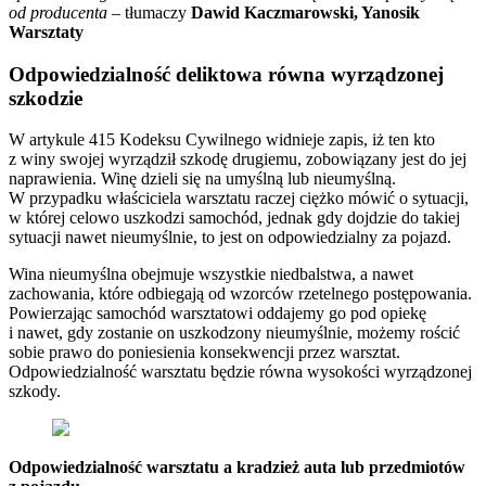
od producenta –
tłumaczy
Dawid Kaczmarowski, Yanosik
Warsztaty
Odpowiedzialność deliktowa równa wyrządzonej
szkodzie
W artykule 415 Kodeksu Cywilnego widnieje zapis, iż ten kto
z winy swojej wyrządził szkodę drugiemu, zobowiązany jest do jej
naprawienia. Winę dzieli się na umyślną lub nieumyślną.
W przypadku właściciela warsztatu raczej ciężko mówić o sytuacji,
w której celowo uszkodzi samochód, jednak gdy dojdzie do takiej
sytuacji nawet nieumyślnie, to jest on odpowiedzialny za pojazd.
Wina nieumyślna obejmuje wszystkie niedbalstwa, a nawet
zachowania, które odbiegają od wzorców rzetelnego postępowania.
Powierzając samochód warsztatowi oddajemy go pod opiekę
i nawet, gdy zostanie on uszkodzony nieumyślnie, możemy rościć
sobie prawo do poniesienia konsekwencji przez warsztat.
Odpowiedzialność warsztatu będzie równa wysokości wyrządzonej
szkody.
Odpowiedzialność warsztatu a kradzież auta lub przedmiotów