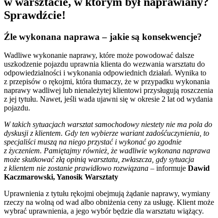
w warsztacie, w którym był naprawiany?
Sprawdźcie!
Źle wykonana naprawa – jakie są konsekwencje?
Wadliwe wykonanie naprawy, które może powodować dalsze
uszkodzenie pojazdu uprawnia klienta do wezwania warsztatu do
odpowiedzialności i wykonania odpowiednich działań. Wynika to
z przepisów o rękojmi, która tłumaczy, że w przypadku wykonania
naprawy wadliwej lub nienależytej klientowi przysługują roszczenia
z jej tytułu. Nawet, jeśli wada ujawni się w okresie 2 lat od wydania
pojazdu.
W takich sytuacjach warsztat samochodowy niestety nie ma pola do
dyskusji z klientem. Gdy ten wybierze wariant zadośćuczynienia, to
specjaliści muszą na niego przystać i wykonać go zgodnie
z życzeniem. Pamiętajmy również, że wadliwie wykonana naprawa
może skutkować złą opinią warsztatu, zwłaszcza, gdy sytuacja
z klientem nie zostanie prawidłowo rozwiązana –
informuje
Dawid
Kaczmarowski, Yanosik Warsztaty
Uprawnienia z tytułu rękojmi obejmują żądanie naprawy, wymiany
rzeczy na wolną od wad albo obniżenia ceny za usługę. Klient może
wybrać uprawnienia, a jego wybór będzie dla warsztatu wiążący.