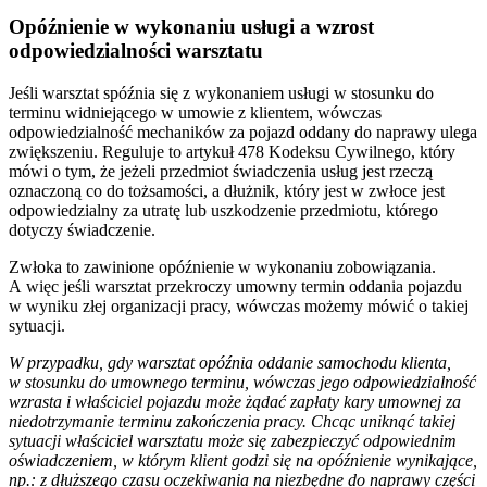
Opóźnienie w wykonaniu usługi a wzrost
odpowiedzialności warsztatu
Jeśli warsztat spóźnia się z wykonaniem usługi w stosunku do
terminu widniejącego w umowie z klientem, wówczas
odpowiedzialność mechaników za pojazd oddany do naprawy ulega
zwiększeniu. Reguluje to artykuł 478 Kodeksu Cywilnego, który
mówi o tym, że jeżeli przedmiot świadczenia usług jest rzeczą
oznaczoną co do tożsamości, a dłużnik, który jest w zwłoce jest
odpowiedzialny za utratę lub uszkodzenie przedmiotu, którego
dotyczy świadczenie.
Zwłoka to zawinione opóźnienie w wykonaniu zobowiązania.
A więc jeśli warsztat przekroczy umowny termin oddania pojazdu
w wyniku złej organizacji pracy, wówczas możemy mówić o takiej
sytuacji.
W przypadku, gdy warsztat opóźnia oddanie samochodu klienta,
w stosunku do umownego terminu, wówczas jego odpowiedzialność
wzrasta i właściciel pojazdu może żądać zapłaty kary umownej za
niedotrzymanie terminu zakończenia pracy. Chcąc uniknąć takiej
sytuacji właściciel warsztatu może się zabezpieczyć odpowiednim
oświadczeniem, w którym klient godzi się na opóźnienie wynikające,
np.: z dłuższego czasu oczekiwania na niezbędne do naprawy części