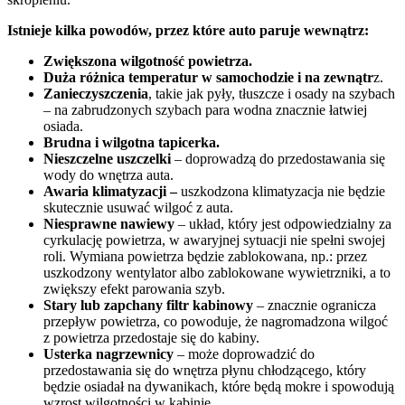
Istnieje kilka powodów, przez które auto paruje wewnątrz:
Zwiększona wilgotność powietrza.
Duża różnica temperatur w samochodzie i na zewnątr
z.
Zanieczyszczenia
, takie jak pyły, tłuszcze i osady na szybach
– na zabrudzonych szybach para wodna znacznie łatwiej
osiada.
Brudna i wilgotna tapicerka.
Nieszczelne uszczelki
– doprowadzą do przedostawania się
wody do wnętrza auta.
Awaria klimatyzacji –
uszkodzona klimatyzacja nie będzie
skutecznie usuwać wilgoć z auta.
Niesprawne nawiewy
– układ, który jest odpowiedzialny za
cyrkulację powietrza, w awaryjnej sytuacji nie spełni swojej
roli. Wymiana powietrza będzie zablokowana, np.: przez
uszkodzony wentylator albo zablokowane wywietrzniki, a to
zwiększy efekt parowania szyb.
Stary lub zapchany filtr kabinowy
– znacznie ogranicza
przepływ powietrza, co powoduje, że nagromadzona wilgoć
z powietrza przedostaje się do kabiny.
Usterka nagrzewnicy
– może doprowadzić do
przedostawania się do wnętrza płynu chłodzącego, który
będzie osiadał na dywanikach, które będą mokre i spowodują
wzrost wilgotności w kabinie.