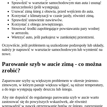
Sprawdzić w warsztacie samochodowym stan auta i usunąć
nieszczelności (jeśli występują).
Usuwać zimą śnieg z obuwia, przed wejściem do auta.
Korzystać z klimatyzacji w czasie jazdy, również zimą.
Sprawdzić ustawienie nawiewów.
Korzystać z obiegu zewnętrznego.
Stosować środki zapobiegające powstawaniu pary wodnej
w aerozolu.
Wietrzyć auto, jeśli parkujesz w zamkniętej przestrzeni.
Oczywiście, jeśli problemem są uszkodzone podzespoły lub układy,
należy je naprawić w warsztacie samochodowym lub wymienić na
nowe.
Parowanie szyb w aucie zimą - co można
zrobić?
Zaparowane szyby są większym problemem w okresie jesienno-
zimowym, w którym panuje większa wilgoć, są niższe temperatury,
a do tego występują opady deszczu lub śniegu.
Aby nie dopuścić do regularnego parowania szyb w aucie warto
zastosować się do powyższych wskazówek, ale również
wprowadzić w nawyk otrzepywanie butów ze śniegu, zaprzestanie