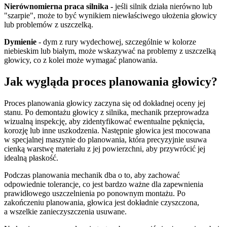
Nierównomierna praca silnika -
jeśli silnik działa nierówno lub
"szarpie", może to być wynikiem niewłaściwego ułożenia głowicy
lub problemów z uszczelką.
Dymienie
- dym z rury wydechowej, szczególnie w kolorze
niebieskim lub białym, może wskazywać na problemy z uszczelką
głowicy, co z kolei może wymagać planowania.
Jak wygląda proces planowania głowicy?
Proces planowania głowicy zaczyna się od dokładnej oceny jej
stanu. Po demontażu głowicy z silnika, mechanik przeprowadza
wizualną inspekcję, aby zidentyfikować ewentualne pęknięcia,
korozję lub inne uszkodzenia. Następnie głowica jest mocowana
w specjalnej maszynie do planowania, która precyzyjnie usuwa
cienką warstwę materiału z jej powierzchni, aby przywrócić jej
idealną płaskość.
Podczas planowania mechanik dba o to, aby zachować
odpowiednie tolerancje, co jest bardzo ważne dla zapewnienia
prawidłowego uszczelnienia po ponownym montażu. Po
zakończeniu planowania, głowica jest dokładnie czyszczona,
a wszelkie zanieczyszczenia usuwane.