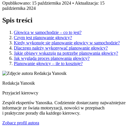
Opublikowano: 15 października 2024 • Aktualizacja: 15
października 2024
Spis treści
Głowica w samochodzie – co to jest?
Czym jest planowanie głowicy?
Kiedy wykonuje się planowanie głowicy w samochodzie?
Dlaczego należy wykonywać planowanie głowicy?
Jakie objawy wskazują na potrzebę planowania głowicy?
Jak wygląda proces planowania głowicy?
Planowanie głowicy – ile to kosztuje?
Redakcja Yanosik
Przyjaciel kierowcy
Zespół ekspertów Yanosika. Codziennie dostarczamy najważniejsze
informacje ze świata motoryzacji, nowości w przepisach
i praktyczne porady dla każdego kierowcy.
Zobacz profil autora