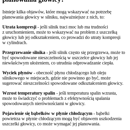
Istnieje kilka objawów, które mogą wskazywać na potrzebę
planowania głowicy w silniku, najważniejsze z nich, to:
Utrata kompresji
- jeśli silnik traci moc lub ma trudności
z uruchomieniem, może to wskazywać na problem z uszczelką
głowicy lub jej odkształceniem, co prowadzi do utraty kompresji
w cylindrach.
Przegrzewanie silnika
- jeśli silnik często się przegrzewa, może to
być spowodowane nieszczelnością w uszczelce głowicy lub jej
niewłaściwym ułożeniem, co utrudnia odprowadzanie ciepła.
Wyciek płynów
- obecność płynu chłodzącego lub oleju
silnikowego w miejscach, gdzie nie powinno go być, może
sugerować nieszczelności spowodowane odkształceniem głowicy.
Wzrost temperatury spalin
- jeśli temperatura spalin wzrasta,
może to świadczyć o problemach z efektywnością spalania
spowodowanych nierównościami w głowicy.
Pojawienie się bąbelków w płynie chłodzącym
- bąbelki
powietrza w płynie chłodzącym mogą być objawem uszkodzenia
uszczelki głowicy, co może wymagać jej planowania.