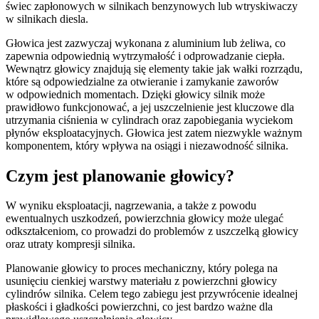
świec zapłonowych w silnikach benzynowych lub wtryskiwaczy
w silnikach diesla.
Głowica jest zazwyczaj wykonana z aluminium lub żeliwa, co
zapewnia odpowiednią wytrzymałość i odprowadzanie ciepła.
Wewnątrz głowicy znajdują się elementy takie jak wałki rozrządu,
które są odpowiedzialne za otwieranie i zamykanie zaworów
w odpowiednich momentach. Dzięki głowicy silnik może
prawidłowo funkcjonować, a jej uszczelnienie jest kluczowe dla
utrzymania ciśnienia w cylindrach oraz zapobiegania wyciekom
płynów eksploatacyjnych. Głowica jest zatem niezwykle ważnym
komponentem, który wpływa na osiągi i niezawodność silnika.
Czym jest planowanie głowicy?
W wyniku eksploatacji, nagrzewania, a także z powodu
ewentualnych uszkodzeń, powierzchnia głowicy może ulegać
odkształceniom, co prowadzi do problemów z uszczelką głowicy
oraz utraty kompresji silnika.
Planowanie głowicy to proces mechaniczny, który polega na
usunięciu cienkiej warstwy materiału z powierzchni głowicy
cylindrów silnika. Celem tego zabiegu jest przywrócenie idealnej
płaskości i gładkości powierzchni, co jest bardzo ważne dla