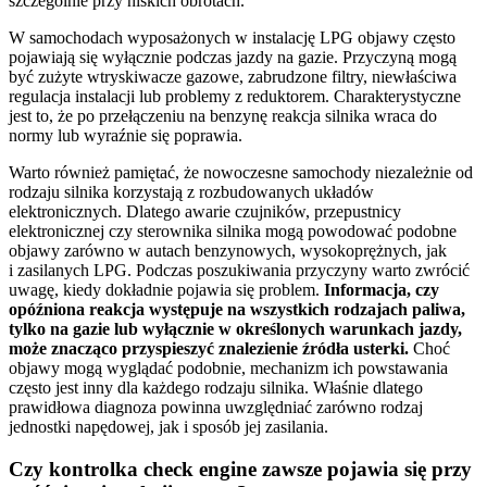
szczególnie przy niskich obrotach.
W samochodach wyposażonych w instalację LPG objawy często
pojawiają się wyłącznie podczas jazdy na gazie. Przyczyną mogą
być zużyte wtryskiwacze gazowe, zabrudzone filtry, niewłaściwa
regulacja instalacji lub problemy z reduktorem. Charakterystyczne
jest to, że po przełączeniu na benzynę reakcja silnika wraca do
normy lub wyraźnie się poprawia.
Warto również pamiętać, że nowoczesne samochody niezależnie od
rodzaju silnika korzystają z rozbudowanych układów
elektronicznych. Dlatego awarie czujników, przepustnicy
elektronicznej czy sterownika silnika mogą powodować podobne
objawy zarówno w autach benzynowych, wysokoprężnych, jak
i zasilanych LPG. Podczas poszukiwania przyczyny warto zwrócić
uwagę, kiedy dokładnie pojawia się problem.
Informacja, czy
opóźniona reakcja występuje na wszystkich rodzajach paliwa,
tylko na gazie lub wyłącznie w określonych warunkach jazdy,
może znacząco przyspieszyć znalezienie źródła usterki.
Choć
objawy mogą wyglądać podobnie, mechanizm ich powstawania
często jest inny dla każdego rodzaju silnika. Właśnie dlatego
prawidłowa diagnoza powinna uwzględniać zarówno rodzaj
jednostki napędowej, jak i sposób jej zasilania.
Czy kontrolka check engine zawsze pojawia się przy