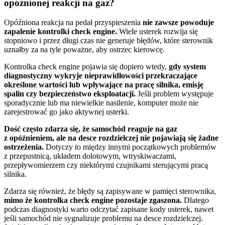
opóźnionej reakcji na gaz?
Opóźniona reakcja na pedał przyspieszenia
nie zawsze powoduje
zapalenie kontrolki check engine.
Wiele usterek rozwija się
stopniowo i przez długi czas nie generuje błędów, które sterownik
uznałby za na tyle poważne, aby ostrzec kierowcę.
Kontrolka check engine pojawia się dopiero wtedy,
gdy system
diagnostyczny wykryje nieprawidłowości przekraczające
określone wartości lub wpływające na pracę silnika, emisję
spalin czy bezpieczeństwo eksploatacji.
Jeśli problem występuje
sporadycznie lub ma niewielkie nasilenie, komputer może nie
zarejestrować go jako aktywnej usterki.
Dość często zdarza się, że samochód reaguje na gaz
z opóźnieniem, ale na desce rozdzielczej nie pojawiają się żadne
ostrzeżenia.
Dotyczy to między innymi początkowych problemów
z przepustnicą, układem dolotowym, wtryskiwaczami,
przepływomierzem czy niektórymi czujnikami sterującymi pracą
silnika.
Zdarza się również, że błędy są zapisywane w pamięci sterownika,
mimo że kontrolka check engine pozostaje zgaszona.
Dlatego
podczas diagnostyki warto odczytać zapisane kody usterek, nawet
jeśli samochód nie sygnalizuje problemu na desce rozdzielczej.