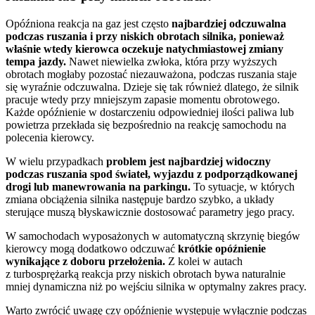
Opóźniona reakcja na gaz jest często
najbardziej odczuwalna
podczas ruszania i przy niskich obrotach silnika, ponieważ
właśnie wtedy kierowca oczekuje natychmiastowej zmiany
tempa jazdy.
Nawet niewielka zwłoka, która przy wyższych
obrotach mogłaby pozostać niezauważona, podczas ruszania staje
się wyraźnie odczuwalna. Dzieje się tak również dlatego, że silnik
pracuje wtedy przy mniejszym zapasie momentu obrotowego.
Każde opóźnienie w dostarczeniu odpowiedniej ilości paliwa lub
powietrza przekłada się bezpośrednio na reakcję samochodu na
polecenia kierowcy.
W wielu przypadkach
problem jest najbardziej widoczny
podczas ruszania spod świateł, wyjazdu z podporządkowanej
drogi lub manewrowania na parkingu.
To sytuacje, w których
zmiana obciążenia silnika następuje bardzo szybko, a układy
sterujące muszą błyskawicznie dostosować parametry jego pracy.
W samochodach wyposażonych w automatyczną skrzynię biegów
kierowcy mogą dodatkowo odczuwać
krótkie opóźnienie
wynikające z doboru przełożenia.
Z kolei w autach
z turbosprężarką reakcja przy niskich obrotach bywa naturalnie
mniej dynamiczna niż po wejściu silnika w optymalny zakres pracy.
Warto zwrócić uwagę czy opóźnienie występuje wyłącznie podczas