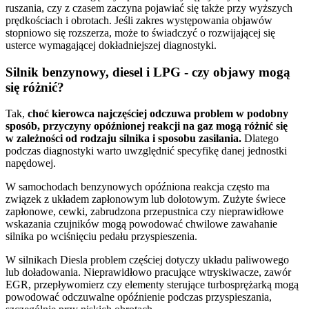
ruszania, czy z czasem zaczyna pojawiać się także przy wyższych
prędkościach i obrotach. Jeśli zakres występowania objawów
stopniowo się rozszerza, może to świadczyć o rozwijającej się
usterce wymagającej dokładniejszej diagnostyki.
Silnik benzynowy, diesel i LPG - czy objawy mogą
się różnić?
Tak,
choć kierowca najczęściej odczuwa problem w podobny
sposób, przyczyny opóźnionej reakcji na gaz mogą różnić się
w zależności od rodzaju silnika i sposobu zasilania.
Dlatego
podczas diagnostyki warto uwzględnić specyfikę danej jednostki
napędowej.
W samochodach benzynowych opóźniona reakcja często ma
związek z układem zapłonowym lub dolotowym. Zużyte świece
zapłonowe, cewki, zabrudzona przepustnica czy nieprawidłowe
wskazania czujników mogą powodować chwilowe zawahanie
silnika po wciśnięciu pedału przyspieszenia.
W silnikach Diesla problem częściej dotyczy układu paliwowego
lub doładowania. Nieprawidłowo pracujące wtryskiwacze, zawór
EGR, przepływomierz czy elementy sterujące turbosprężarką mogą
powodować odczuwalne opóźnienie podczas przyspieszania,