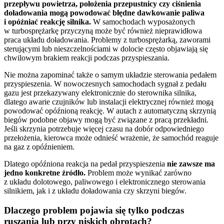
przepływu powietrza, położenia przepustnicy czy ciśnienia
doładowania mogą powodować błędne dawkowanie paliwa
i opóźniać reakcję silnika.
W samochodach wyposażonych
w turbosprężarkę przyczyną może być również nieprawidłowa
praca układu doładowania. Problemy z turbosprężarką, zaworami
sterującymi lub nieszczelnościami w dolocie często objawiają się
chwilowym brakiem reakcji podczas przyspieszania.
Nie można zapominać także o samym układzie sterowania pedałem
przyspieszenia. W nowoczesnych samochodach sygnał z pedału
gazu jest przekazywany elektronicznie do sterownika silnika,
dlatego awarie czujników lub instalacji elektrycznej również mogą
powodować opóźnioną reakcję. W autach z automatyczną skrzynią
biegów podobne objawy mogą być związane z pracą przekładni.
Jeśli skrzynia potrzebuje więcej czasu na dobór odpowiedniego
przełożenia, kierowca może odnieść wrażenie, że samochód reaguje
na gaz z opóźnieniem.
Dlatego opóźniona reakcja na pedał przyspieszenia
nie zawsze ma
jedno konkretne źródło.
Problem może wynikać zarówno
z układu dolotowego, paliwowego i elektronicznego sterowania
silnikiem, jak i z układu doładowania czy skrzyni biegów.
Dlaczego problem pojawia się tylko podczas
ruszania lub przy niskich obrotach?