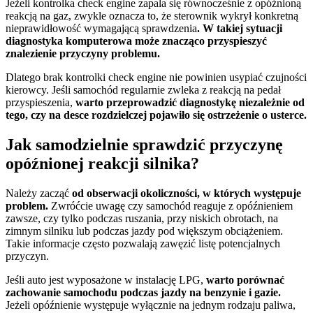
Jeżeli kontrolka check engine zapala się równocześnie z opóźnioną
reakcją na gaz, zwykle oznacza to, że sterownik wykrył konkretną
nieprawidłowość wymagającą sprawdzenia
. W takiej sytuacji
diagnostyka komputerowa może znacząco przyspieszyć
znalezienie przyczyny problemu.
Dlatego brak kontrolki check engine nie powinien usypiać czujności
kierowcy. Jeśli samochód regularnie zwleka z reakcją na pedał
przyspieszenia,
warto przeprowadzić diagnostykę niezależnie od
tego, czy na desce rozdzielczej pojawiło się ostrzeżenie o usterce.
Jak samodzielnie sprawdzić przyczynę
opóźnionej reakcji silnika?
Należy zacząć
od obserwacji okoliczności, w których występuje
problem.
Zwróćcie uwagę czy samochód reaguje z opóźnieniem
zawsze, czy tylko podczas ruszania, przy niskich obrotach, na
zimnym silniku lub podczas jazdy pod większym obciążeniem.
Takie informacje często pozwalają zawęzić listę potencjalnych
przyczyn.
Jeśli auto jest wyposażone w instalację LPG,
warto porównać
zachowanie samochodu podczas jazdy na benzynie i gazie.
Jeżeli opóźnienie występuje wyłącznie na jednym rodzaju paliwa,