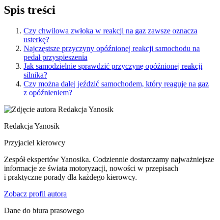
Spis treści
Czy chwilowa zwłoka w reakcji na gaz zawsze oznacza
usterkę?
Najczęstsze przyczyny opóźnionej reakcji samochodu na
pedał przyspieszenia
Jak samodzielnie sprawdzić przyczynę opóźnionej reakcji
silnika?
Czy można dalej jeździć samochodem, który reaguje na gaz
z opóźnieniem?
Redakcja Yanosik
Przyjaciel kierowcy
Zespół ekspertów Yanosika. Codziennie dostarczamy najważniejsze
informacje ze świata motoryzacji, nowości w przepisach
i praktyczne porady dla każdego kierowcy.
Zobacz profil autora
Dane do biura prasowego