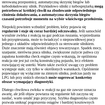
sterowaną przepustnicę, automatyczną skrzynię biegów lub
turbodoładowany silnik. Przykładowo silniki z turbosprężarką
mogą
potrzebować krótkiej chwili na zbudowanie odpowiedniego
ciśnienia doładowania, a automatyczna skrzynia biegów
czasami potrzebuje momentu na wybór właściwego przełożenia.
Niepokój powinien wzbudzić problem, który pojawia się
regularnie i staje się coraz bardziej odczuwalny.
Jeśli samochód
wyraźnie zwleka z reakcją na gaz podczas ruszania, wyprzedzania
lub przyspieszania, może to świadczyć o nieprawidłowej pracy
jednego z układów odpowiedzialnych za sterowanie silnikiem.
Duże znaczenie mają również objawy towarzyszące. Spadek mocy,
szarpanie, nierówna praca silnika, zwiększone zużycie paliwa czy
zapalona kontrolka check engine często wskazują, że opóźniona
reakcja nie jest już cechą konstrukcyjną pojazdu, lecz efektem
rozwijającej się usterki. Warto także zwrócić uwagę czy problem
występuje stale, czy tylko w określonych warunkach. Opóźnienie
pojawiające się wyłącznie na zimnym silniku, podczas jazdy na
LPG lub przy niskich obrotach
może sugerować konkretny
obszar wymagający diagnostyki.
Dlatego chwilowa zwłoka w reakcji na gaz nie zawsze oznacza
awarię, ale jeśli objaw powtarza się regularnie lub zaczyna się
nasilać, warto ustalić jego przyczynę. Szybka diagnostyka często
pozwala uniknąć pogorszenia osiągów i bardziej kosztownych