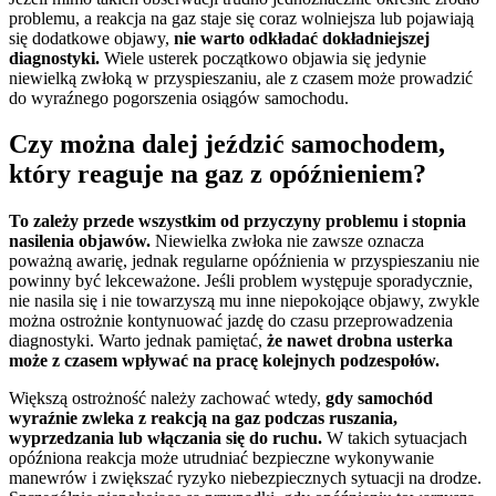
problemu, a reakcja na gaz staje się coraz wolniejsza lub pojawiają
się dodatkowe objawy,
nie warto odkładać dokładniejszej
diagnostyki.
Wiele usterek początkowo objawia się jedynie
niewielką zwłoką w przyspieszaniu, ale z czasem może prowadzić
do wyraźnego pogorszenia osiągów samochodu.
Czy można dalej jeździć samochodem,
który reaguje na gaz z opóźnieniem?
To zależy przede wszystkim od przyczyny problemu i stopnia
nasilenia objawów.
Niewielka zwłoka nie zawsze oznacza
poważną awarię, jednak regularne opóźnienia w przyspieszaniu nie
powinny być lekceważone. Jeśli problem występuje sporadycznie,
nie nasila się i nie towarzyszą mu inne niepokojące objawy, zwykle
można ostrożnie kontynuować jazdę do czasu przeprowadzenia
diagnostyki. Warto jednak pamiętać,
że nawet drobna usterka
może z czasem wpływać na pracę kolejnych podzespołów.
Większą ostrożność należy zachować wtedy,
gdy samochód
wyraźnie zwleka z reakcją na gaz podczas ruszania,
wyprzedzania lub włączania się do ruchu.
W takich sytuacjach
opóźniona reakcja może utrudniać bezpieczne wykonywanie
manewrów i zwiększać ryzyko niebezpiecznych sytuacji na drodze.