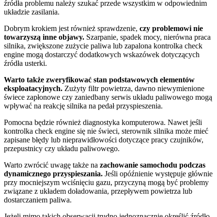
źródła problemu należy szukać przede wszystkim w odpowiednim
układzie zasilania.
Dobrym krokiem jest również sprawdzenie,
czy problemowi nie
towarzyszą inne objawy.
Szarpanie, spadek mocy, nierówna praca
silnika, zwiększone zużycie paliwa lub zapalona kontrolka check
engine mogą dostarczyć dodatkowych wskazówek dotyczących
źródła usterki.
Warto także zweryfikować stan podstawowych elementów
eksploatacyjnych.
Zużyty filtr powietrza, dawno niewymienione
świece zapłonowe czy zaniedbany serwis układu paliwowego mogą
wpływać na reakcję silnika na pedał przyspieszenia.
Pomocna będzie również diagnostyka komputerowa. Nawet jeśli
kontrolka check engine się nie świeci, sterownik silnika może mieć
zapisane błędy lub nieprawidłowości dotyczące pracy czujników,
przepustnicy czy układu paliwowego.
Warto zwrócić uwagę także na
zachowanie samochodu podczas
dynamicznego przyspieszania.
Jeśli opóźnienie występuje głównie
przy mocniejszym wciśnięciu gazu, przyczyną mogą być problemy
związane z układem doładowania, przepływem powietrza lub
dostarczaniem paliwa.
Jeżeli mimo takich obserwacji trudno jednoznacznie określić źródło