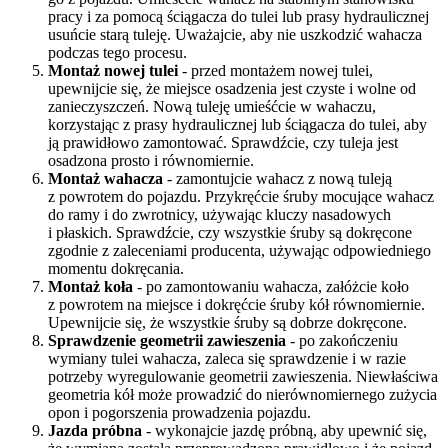
pracy i za pomocą ściągacza do tulei lub prasy hydraulicznej
usuńcie starą tuleję. Uważajcie, aby nie uszkodzić wahacza
podczas tego procesu.
Montaż nowej tulei
- przed montażem nowej tulei,
upewnijcie się, że miejsce osadzenia jest czyste i wolne od
zanieczyszczeń. Nową tuleję umieśćcie w wahaczu,
korzystając z prasy hydraulicznej lub ściągacza do tulei, aby
ją prawidłowo zamontować. Sprawdźcie, czy tuleja jest
osadzona prosto i równomiernie.
Montaż wahacza
- zamontujcie wahacz z nową tuleją
z powrotem do pojazdu. Przykręćcie śruby mocujące wahacz
do ramy i do zwrotnicy, używając kluczy nasadowych
i płaskich. Sprawdźcie, czy wszystkie śruby są dokręcone
zgodnie z zaleceniami producenta, używając odpowiedniego
momentu dokręcania.
Montaż koła
- po zamontowaniu wahacza, załóżcie koło
z powrotem na miejsce i dokręćcie śruby kół równomiernie.
Upewnijcie się, że wszystkie śruby są dobrze dokręcone.
Sprawdzenie geometrii zawieszenia
- po zakończeniu
wymiany tulei wahacza, zaleca się sprawdzenie i w razie
potrzeby wyregulowanie geometrii zawieszenia. Niewłaściwa
geometria kół może prowadzić do nierównomiernego zużycia
opon i pogorszenia prowadzenia pojazdu.
Jazda próbna
- wykonajcie jazdę próbną, aby upewnić się,