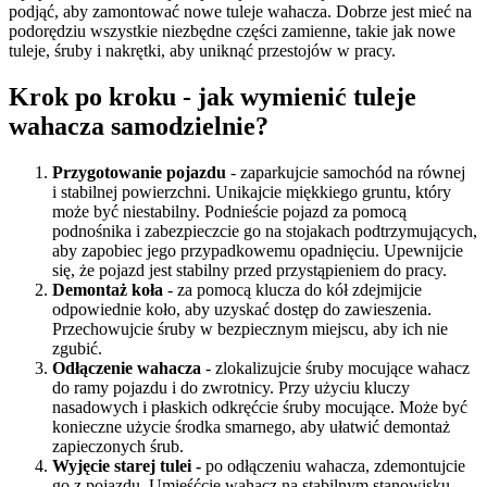
podjąć, aby zamontować nowe tuleje wahacza. Dobrze jest mieć na
podorędziu wszystkie niezbędne części zamienne, takie jak nowe
tuleje, śruby i nakrętki, aby uniknąć przestojów w pracy.
Krok po kroku - jak wymienić tuleje
wahacza samodzielnie?
Przygotowanie pojazdu
- zaparkujcie samochód na równej
i stabilnej powierzchni. Unikajcie miękkiego gruntu, który
może być niestabilny. Podnieście pojazd za pomocą
podnośnika i zabezpieczcie go na stojakach podtrzymujących,
aby zapobiec jego przypadkowemu opadnięciu. Upewnijcie
się, że pojazd jest stabilny przed przystąpieniem do pracy.
Demontaż koła
- za pomocą klucza do kół zdejmijcie
odpowiednie koło, aby uzyskać dostęp do zawieszenia.
Przechowujcie śruby w bezpiecznym miejscu, aby ich nie
zgubić.
Odłączenie wahacza
- zlokalizujcie śruby mocujące wahacz
do ramy pojazdu i do zwrotnicy. Przy użyciu kluczy
nasadowych i płaskich odkręćcie śruby mocujące. Może być
konieczne użycie środka smarnego, aby ułatwić demontaż
zapieczonych śrub.
Wyjęcie starej tulei -
po odłączeniu wahacza, zdemontujcie
go z pojazdu. Umieśćcie wahacz na stabilnym stanowisku