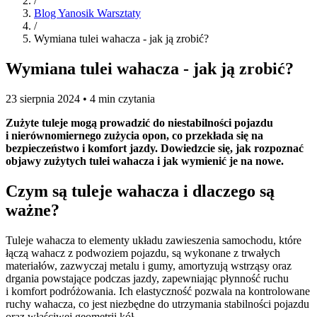
/
Blog Yanosik Warsztaty
/
Wymiana tulei wahacza - jak ją zrobić?
Wymiana tulei wahacza - jak ją zrobić?
23 sierpnia 2024 • 4 min czytania
Zużyte tuleje mogą prowadzić do niestabilności pojazdu
i nierównomiernego zużycia opon, co przekłada się na
bezpieczeństwo i komfort jazdy. Dowiedzcie się, jak rozpoznać
objawy zużytych tulei wahacza i jak wymienić je na nowe.
Czym są tuleje wahacza i dlaczego są
ważne?
Tuleje wahacza to elementy układu zawieszenia samochodu, które
łączą wahacz z podwoziem pojazdu, są wykonane z trwałych
materiałów, zazwyczaj metalu i gumy, amortyzują wstrząsy oraz
drgania powstające podczas jazdy, zapewniając płynność ruchu
i komfort podróżowania. Ich elastyczność pozwala na kontrolowane
ruchy wahacza, co jest niezbędne do utrzymania stabilności pojazdu
oraz właściwej geometrii kół.