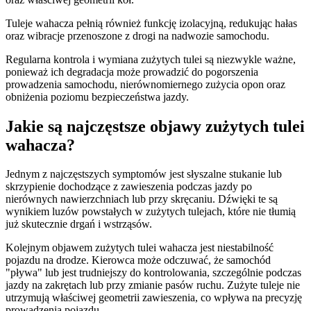
Tuleje wahacza pełnią również funkcję izolacyjną, redukując hałas
oraz wibracje przenoszone z drogi na nadwozie samochodu.
Regularna kontrola i wymiana zużytych tulei są niezwykle ważne,
ponieważ ich degradacja może prowadzić do pogorszenia
prowadzenia samochodu, nierównomiernego zużycia opon oraz
obniżenia poziomu bezpieczeństwa jazdy.
Jakie są najczęstsze objawy zużytych tulei
wahacza?
Jednym z najczęstszych symptomów jest słyszalne stukanie lub
skrzypienie dochodzące z zawieszenia podczas jazdy po
nierównych nawierzchniach lub przy skręcaniu. Dźwięki te są
wynikiem luzów powstałych w zużytych tulejach, które nie tłumią
już skutecznie drgań i wstrząsów.
Kolejnym objawem zużytych tulei wahacza jest niestabilność
pojazdu na drodze. Kierowca może odczuwać, że samochód
"pływa" lub jest trudniejszy do kontrolowania, szczególnie podczas
jazdy na zakrętach lub przy zmianie pasów ruchu. Zużyte tuleje nie
utrzymują właściwej geometrii zawieszenia, co wpływa na precyzję
prowadzenia pojazdu.