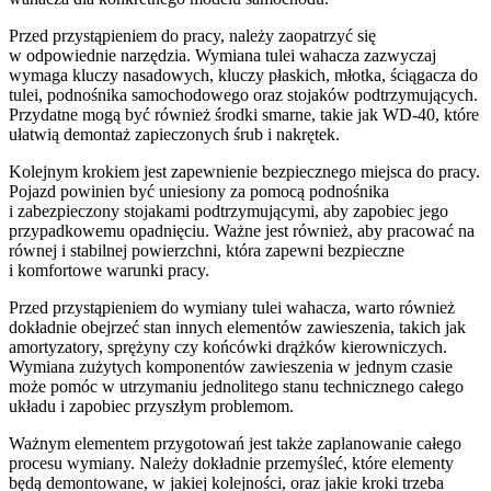
Przed przystąpieniem do pracy, należy zaopatrzyć się
w odpowiednie narzędzia. Wymiana tulei wahacza zazwyczaj
wymaga kluczy nasadowych, kluczy płaskich, młotka, ściągacza do
tulei, podnośnika samochodowego oraz stojaków podtrzymujących.
Przydatne mogą być również środki smarne, takie jak WD-40, które
ułatwią demontaż zapieczonych śrub i nakrętek.
Kolejnym krokiem jest zapewnienie bezpiecznego miejsca do pracy.
Pojazd powinien być uniesiony za pomocą podnośnika
i zabezpieczony stojakami podtrzymującymi, aby zapobiec jego
przypadkowemu opadnięciu. Ważne jest również, aby pracować na
równej i stabilnej powierzchni, która zapewni bezpieczne
i komfortowe warunki pracy.
Przed przystąpieniem do wymiany tulei wahacza, warto również
dokładnie obejrzeć stan innych elementów zawieszenia, takich jak
amortyzatory, sprężyny czy końcówki drążków kierowniczych.
Wymiana zużytych komponentów zawieszenia w jednym czasie
może pomóc w utrzymaniu jednolitego stanu technicznego całego
układu i zapobiec przyszłym problemom.
Ważnym elementem przygotowań jest także zaplanowanie całego
procesu wymiany. Należy dokładnie przemyśleć, które elementy
będą demontowane, w jakiej kolejności, oraz jakie kroki trzeba