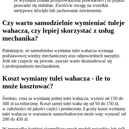
że wymiana została przeprowadzona prawidłowo i że pojazd
prowadzi się stabilnie. Zwróćcie uwagę na wszelkie
nietypowe dźwięki lub zachowanie zawieszenia.
Czy warto samodzielnie wymieniać tuleje
wahacza, czy lepiej skorzystać z usług
mechanika?
Pamiętajcie, że samodzielna wymiana tulei wahacza wymaga
podstawowej wiedzy mechanicznej oraz odpowiednich narzędzi.
Jeśli nie czujecie się pewnie, zawsze warto skonsultować się
z profesjonalnym mechanikiem.
Koszt wymiany tulei wahacza - ile to
może kosztować?
Średnio, cena za wymianę jednej tulei wahacza, wynosi od 150 do
300 zł za robociznę. Koszt samej tulei waha się od 50 do 150 zł,
w zależności od jakości części i producenta. Łączny koszt wymiany
tulei wahacza w warsztacie samochodowym może więc wynosić od
200 do 450 zł.
W przypadku bardziej skomplikowanych modeli pojazdów lub jeśli