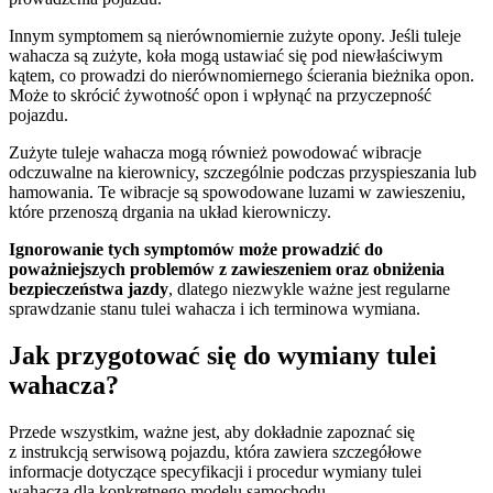
Innym symptomem są nierównomiernie zużyte opony. Jeśli tuleje
wahacza są zużyte, koła mogą ustawiać się pod niewłaściwym
kątem, co prowadzi do nierównomiernego ścierania bieżnika opon.
Może to skrócić żywotność opon i wpłynąć na przyczepność
pojazdu.
Zużyte tuleje wahacza mogą również powodować wibracje
odczuwalne na kierownicy, szczególnie podczas przyspieszania lub
hamowania. Te wibracje są spowodowane luzami w zawieszeniu,
które przenoszą drgania na układ kierowniczy.
Ignorowanie tych symptomów może prowadzić do
poważniejszych problemów z zawieszeniem oraz obniżenia
bezpieczeństwa jazdy
, dlatego niezwykle ważne jest regularne
sprawdzanie stanu tulei wahacza i ich terminowa wymiana.
Jak przygotować się do wymiany tulei
wahacza?
Przede wszystkim, ważne jest, aby dokładnie zapoznać się
z instrukcją serwisową pojazdu, która zawiera szczegółowe
informacje dotyczące specyfikacji i procedur wymiany tulei
wahacza dla konkretnego modelu samochodu.