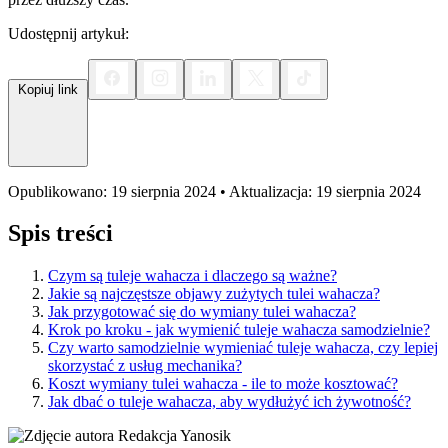
Udostępnij artykuł:
Kopiuj link
Opublikowano: 19 sierpnia 2024 • Aktualizacja: 19 sierpnia 2024
Spis treści
Czym są tuleje wahacza i dlaczego są ważne?
Jakie są najczęstsze objawy zużytych tulei wahacza?
Jak przygotować się do wymiany tulei wahacza?
Krok po kroku - jak wymienić tuleje wahacza samodzielnie?
Czy warto samodzielnie wymieniać tuleje wahacza, czy lepiej
skorzystać z usług mechanika?
Koszt wymiany tulei wahacza - ile to może kosztować?
Jak dbać o tuleje wahacza, aby wydłużyć ich żywotność?