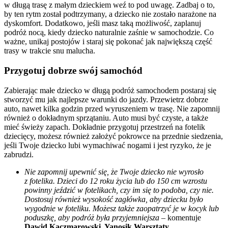
w długą trasę z małym dzieckiem weź to pod uwagę. Zadbaj o to,
by ten rytm został podtrzymany, a dziecko nie zostało narażone na
dyskomfort. Dodatkowo, jeśli masz taką możliwość, zaplanuj
podróż nocą, kiedy dziecko naturalnie zaśnie w samochodzie. Co
ważne, unikaj postojów i staraj się pokonać jak największą część
trasy w trakcie snu malucha.
Przygotuj dobrze swój samochód
Zabierając małe dziecko w długą podróż samochodem postaraj się
stworzyć mu jak najlepsze warunki do jazdy. Przewietrz dobrze
auto, nawet kilka godzin przed wyruszeniem w trasę. Nie zapomnij
również o dokładnym sprzątaniu. Auto musi być czyste, a także
mieć świeży zapach. Dokładnie przygotuj przestrzeń na fotelik
dziecięcy, możesz również założyć pokrowce na przednie siedzenia,
jeśli Twoje dziecko lubi wymachiwać nogami i jest ryzyko, że je
zabrudzi.
Nie zapomnij upewnić się, że Twoje dziecko nie wyrosło
z fotelika. Dzieci do 12 roku życia lub do 150 cm wzrostu
powinny jeździć w fotelikach, czy im się to podoba, czy nie.
Dostosuj również wysokość zagłówka, aby dziecku było
wygodnie w foteliku. Możesz także zaopatrzyć je w kocyk lub
poduszkę, aby podróż była przyjemniejsza –
komentuje
Dawid Kaczmarowski, Yanosik Warsztaty