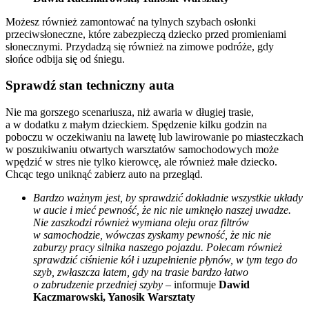
Możesz również zamontować na tylnych szybach osłonki
przeciwsłoneczne, które zabezpieczą dziecko przed promieniami
słonecznymi. Przydadzą się również na zimowe podróże, gdy
słońce odbija się od śniegu.
Sprawdź stan techniczny auta
Nie ma gorszego scenariusza, niż awaria w długiej trasie,
a w dodatku z małym dzieckiem. Spędzenie kilku godzin na
poboczu w oczekiwaniu na lawetę lub lawirowanie po miasteczkach
w poszukiwaniu otwartych warsztatów samochodowych może
wpędzić w stres nie tylko kierowcę, ale również małe dziecko.
Chcąc tego uniknąć zabierz auto na przegląd.
Bardzo ważnym jest, by sprawdzić dokładnie wszystkie układy
w aucie i mieć pewność, że nic nie umknęło naszej uwadze.
Nie zaszkodzi również wymiana oleju oraz filtrów
w samochodzie, wówczas zyskamy pewność, że nic nie
zaburzy pracy silnika naszego pojazdu. Polecam również
sprawdzić ciśnienie kół i uzupełnienie płynów, w tym tego do
szyb, zwłaszcza latem, gdy na trasie bardzo łatwo
o zabrudzenie przedniej szyby –
informuje
Dawid
Kaczmarowski, Yanosik Warsztaty