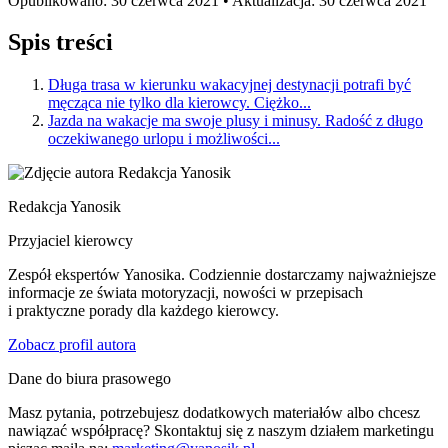
Opublikowano: 30 czerwca 2021 • Aktualizacja: 30 czerwca 2021
Spis treści
Długa trasa w kierunku wakacyjnej destynacji potrafi być
męcząca nie tylko dla kierowcy. Ciężko...
Jazda na wakacje ma swoje plusy i minusy. Radość z długo
oczekiwanego urlopu i możliwości...
Redakcja Yanosik
Przyjaciel kierowcy
Zespół ekspertów Yanosika. Codziennie dostarczamy najważniejsze
informacje ze świata motoryzacji, nowości w przepisach
i praktyczne porady dla każdego kierowcy.
Zobacz profil autora
Dane do biura prasowego
Masz pytania, potrzebujesz dodatkowych materiałów albo chcesz
nawiązać współpracę? Skontaktuj się z naszym działem marketingu