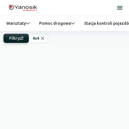
Warsztaty
Pomoc drogowa
Stacja kontroli pojazd
Filtry
4x4