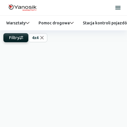
Warsztaty
Pomoc drogowa
Stacja kontroli pojazd
Filtry
4x4