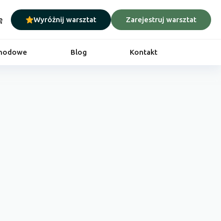
ę
Wyróżnij warsztat
Zarejestruj warsztat
chodowe
Blog
Kontakt