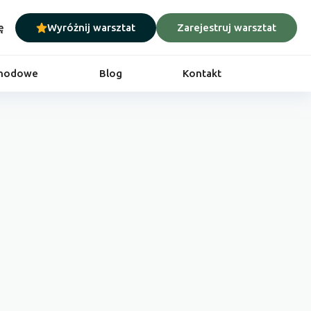
ę
Wyróżnij warsztat
Zarejestruj warsztat
chodowe
Blog
Kontakt