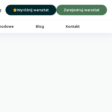
ę
Wyróżnij warsztat
Zarejestruj warsztat
chodowe
Blog
Kontakt