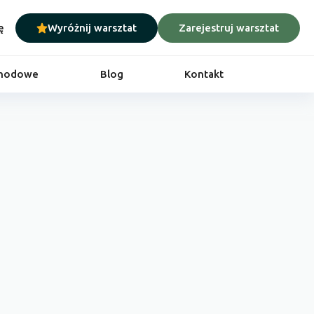
ę
Wyróżnij warsztat
Zarejestruj warsztat
chodowe
Blog
Kontakt