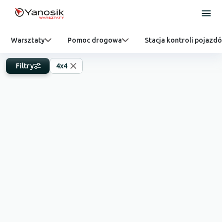
Warsztaty
Pomoc drogowa
Stacja kontroli pojazd
Filtry
4x4