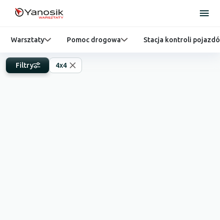
Warsztaty
Pomoc drogowa
Stacja kontroli pojazd
Filtry
4x4