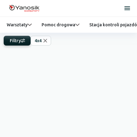
Warsztaty
Pomoc drogowa
Stacja kontroli pojazd
Filtry
4x4