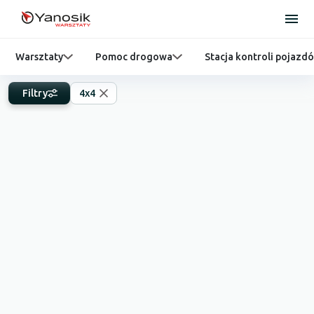
Warsztaty
Pomoc drogowa
Stacja kontroli pojazd
Filtry
4x4