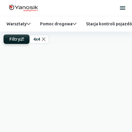
Warsztaty
Pomoc drogowa
Stacja kontroli pojazd
Filtry
4x4