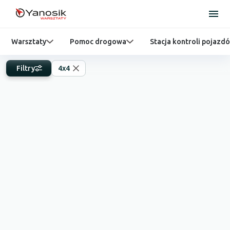
Warsztaty
Pomoc drogowa
Stacja kontroli pojazd
Filtry
4x4