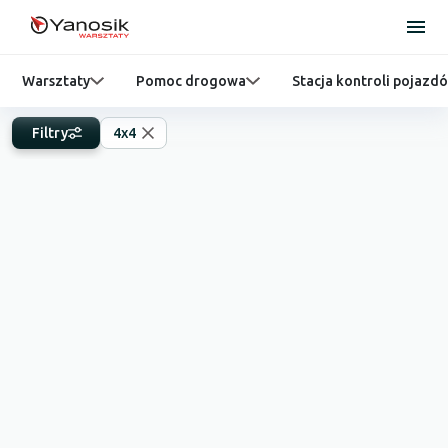
Warsztaty
Pomoc drogowa
Stacja kontroli pojazd
Filtry
4x4