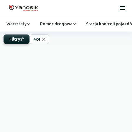
Warsztaty
Pomoc drogowa
Stacja kontroli pojazd
Filtry
4x4