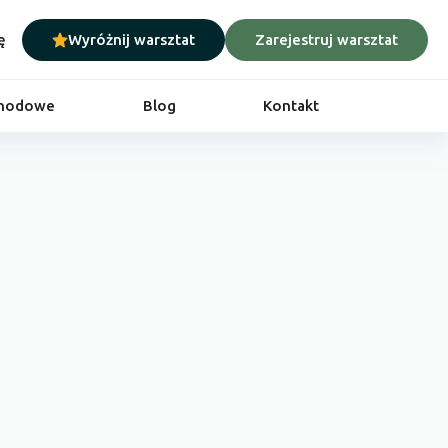
ę
Wyróżnij warsztat
Zarejestruj warsztat
chodowe
Blog
Kontakt