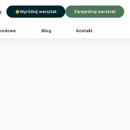
ę
Wyróżnij warsztat
Zarejestruj warsztat
chodowe
Blog
Kontakt