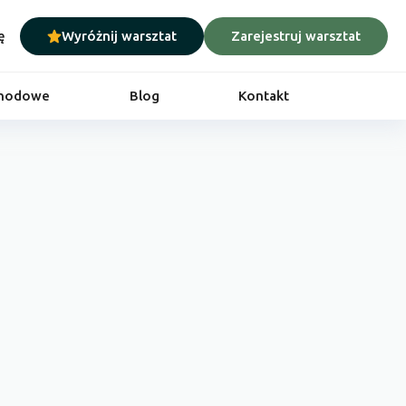
ę
Wyróżnij warsztat
Zarejestruj warsztat
chodowe
Blog
Kontakt