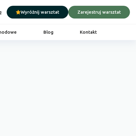
ę
Wyróżnij warsztat
Zarejestruj warsztat
chodowe
Blog
Kontakt