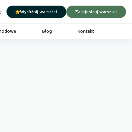
ę
Wyróżnij warsztat
Zarejestruj warsztat
chodowe
Blog
Kontakt