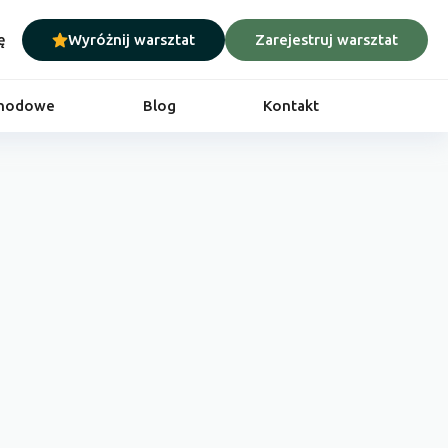
ę
Wyróżnij warsztat
Zarejestruj warsztat
chodowe
Blog
Kontakt