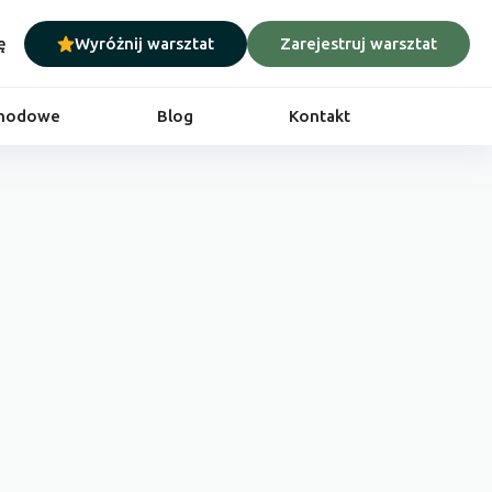
ę
Wyróżnij warsztat
Zarejestruj warsztat
chodowe
Blog
Kontakt