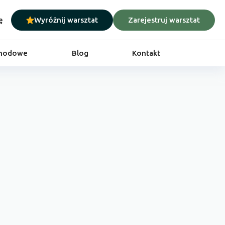
ę
Wyróżnij warsztat
Zarejestruj warsztat
chodowe
Blog
Kontakt