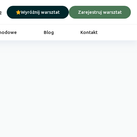
ę
Wyróżnij warsztat
Zarejestruj warsztat
chodowe
Blog
Kontakt