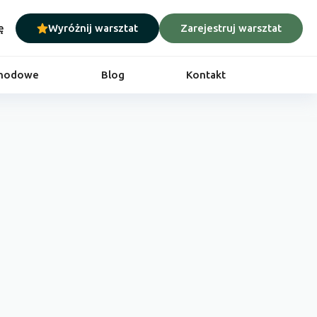
ę
Wyróżnij warsztat
Zarejestruj warsztat
chodowe
Blog
Kontakt