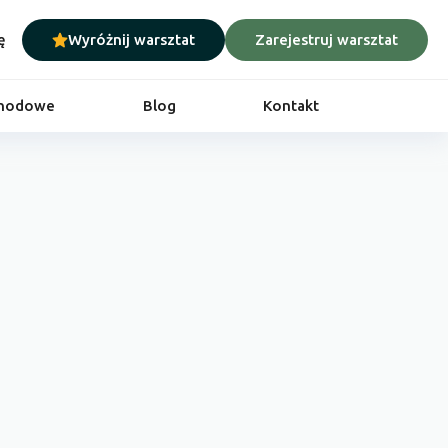
ę
Wyróżnij warsztat
Zarejestruj warsztat
chodowe
Blog
Kontakt