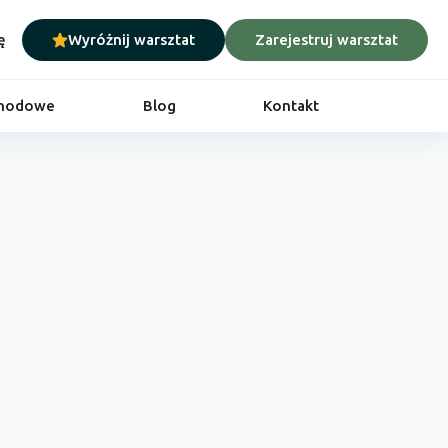
ę
Wyróżnij warsztat
Zarejestruj warsztat
chodowe
Blog
Kontakt