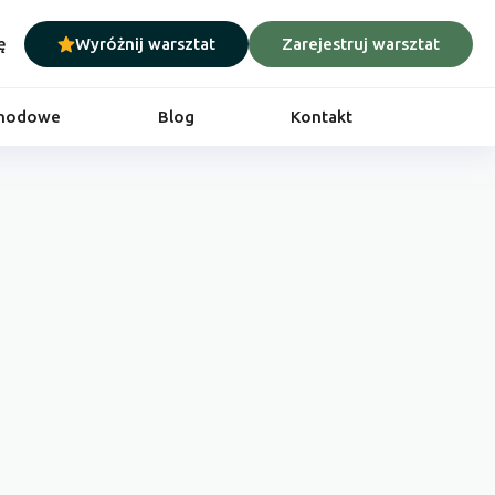
ę
Wyróżnij warsztat
Zarejestruj warsztat
chodowe
Blog
Kontakt