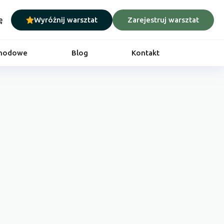
ę
Wyróżnij warsztat
Zarejestruj warsztat
chodowe
Blog
Kontakt