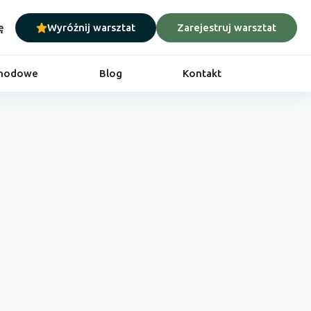
ę
Wyróżnij warsztat
Zarejestruj warsztat
chodowe
Blog
Kontakt