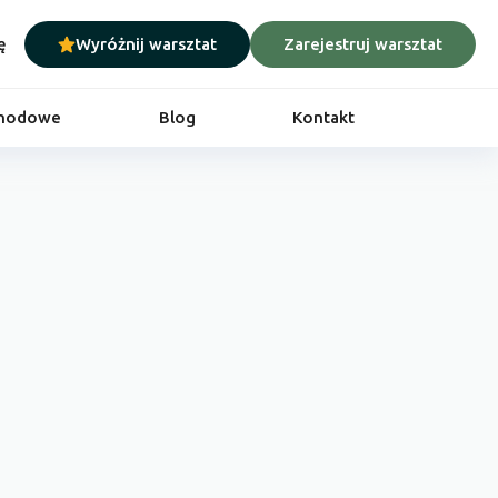
ę
Wyróżnij warsztat
Zarejestruj warsztat
chodowe
Blog
Kontakt