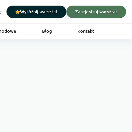
ę
Wyróżnij warsztat
Zarejestruj warsztat
chodowe
Blog
Kontakt