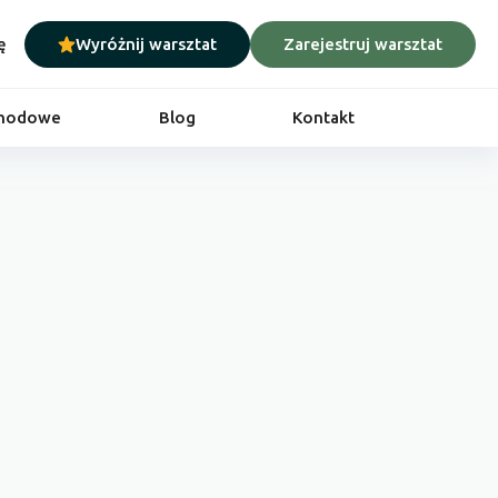
ę
Wyróżnij warsztat
Zarejestruj warsztat
chodowe
Blog
Kontakt