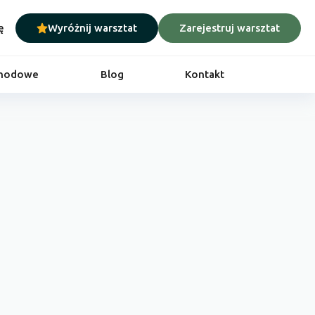
ę
Wyróżnij warsztat
Zarejestruj warsztat
chodowe
Blog
Kontakt