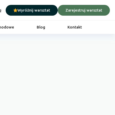
ę
Wyróżnij warsztat
Zarejestruj warsztat
chodowe
Blog
Kontakt