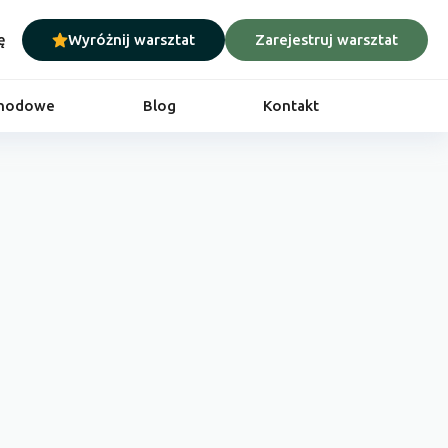
ę
Wyróżnij warsztat
Zarejestruj warsztat
chodowe
Blog
Kontakt