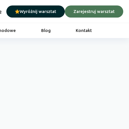
ę
Wyróżnij warsztat
Zarejestruj warsztat
chodowe
Blog
Kontakt