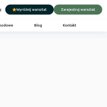
ę
Wyróżnij warsztat
Zarejestruj warsztat
chodowe
Blog
Kontakt